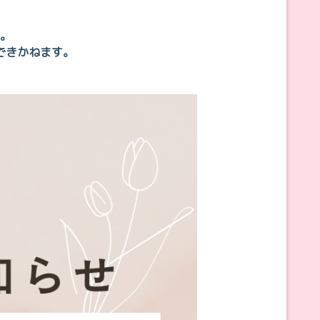
。
できかねます。