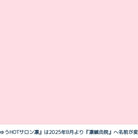
きゅうHOTサロン凛』は2025年8月より『凛鍼灸院』へ名前が